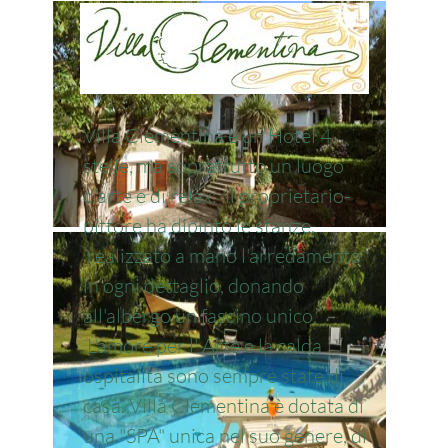
Villa Clementina è un Hotel 4
stelle, ma soprattutto un luogo
d'arte e di relax: il proprietario-
pittore ha dipinto le stanze,
realizzato a mano l'arredamento
in ogni dettaglio, donando
all'albergo un fascino unico.
L'amore per l' Arte e la calda
ospitalità sono sempre state di
casa. Villa Clementina è dotata di
una "SPA" unica nel suo genere, di