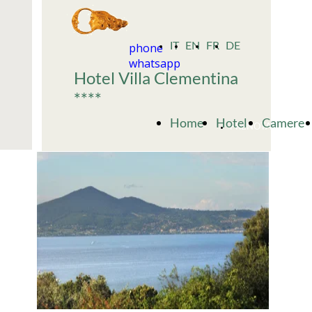
phone
IT
EN
FR
DE
whatsapp
Hotel Villa Clementina
****
Home
Hotel
Camere
PRENOTA