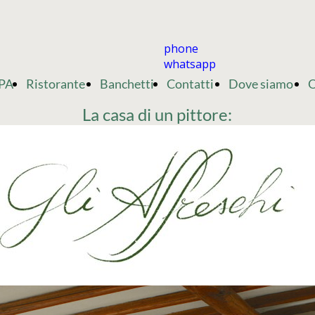
phone
whatsapp
PA
Ristorante
Banchetti
Contatti
Dove siamo
O
La casa di un pittore: